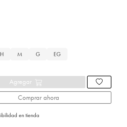
H
M
G
EG
Agregar
Comprar ahora
ibilidad en tienda