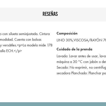
RESEÑAS
Composición
o con silueta semiajustada. Cintura
comodidad. Cuenta con bolsas
LINO 30%,VISCOSA/RAYÓN 7
os y versátiles.<p>La modelo mide 178
Cuidado de la prenda
 talla ECH.</p>
Lavado: Lavar antes de usar, lava
máquina a 30 °C con jabón o de
Secado: No exprimir, no centrifug
secadora Planchado: Planchar po