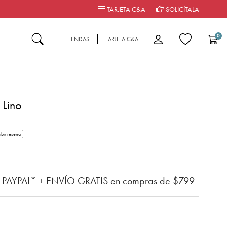
TARJETA C&A
SOLICÍTALA
0
TIENDAS
TARJETA C&A
 Lino
tar rating
ibir reseña
del cliente
n PAYPAL* + ENVÍO GRATIS en compras de $799