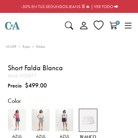
-50% EN TUS SEGUNDOS JEANS 👖🔥 | VER TODO ⮕
0
MUJER
Ropa
Faldas
Short Falda Blanca
Mod:
3122877
$499.00
Precio
Color
AZUL
AZUL
AZUL
BLANCO