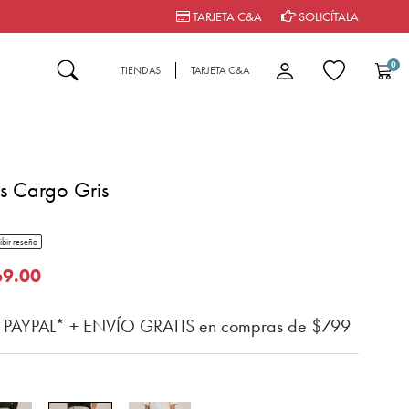
TARJETA C&A
SOLICÍTALA
0
TIENDAS
TARJETA C&A
os Cargo Gris
tar rating
ibir reseña
del cliente
o de
69.00
n PAYPAL* + ENVÍO GRATIS en compras de $799