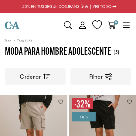
-50% EN TUS SEGUNDOS JEANS 👖🔥 | VER TODO ⮕
0
Teen
Teen Niño
MODA PARA HOMBRE ADOLESCENTE
(5)
Ordenar
Filtrar
KIDS