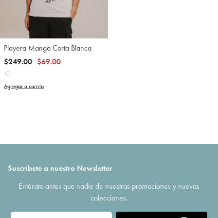
Playera Manga Corta Blanca
Precio reducido de
a
$249.00
$69.00
Agregar a carrito
Suscríbete a nuestro Newsletter
Entérate antes que nadie de nuestras promociones y nuevas
colecciones.