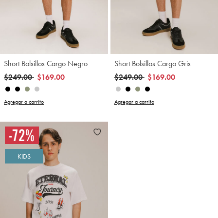
Short Bolsillos Cargo Negro
Short Bolsillos Cargo Gris
Precio reducido de
a
Precio reducido de
a
$249.00
$169.00
$249.00
$169.00
Agregar a carrito
Agregar a carrito
KIDS