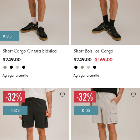
KIDS
Short Cargo Cintura Elástica
Short Bolsillos Cargo
Precio reducido de
a
$249.00
$249.00
$169.00
Agregar a carrito
Agregar a carrito
KIDS
KIDS