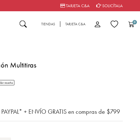
TARJETA C&A
SOLICÍTALA
0
TIENDAS
TARJETA C&A
ón Multitiras
tar rating
ibir reseña
del cliente
n PAYPAL* + ENVÍO GRATIS en compras de $799