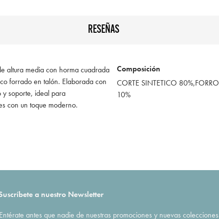
RESEÑAS
Composición
 de altura media con horma cuadrada
ico forrado en talón. Elaborada con
CORTE SINTETICO 80%,FORRO 
o y soporte, ideal para
10%
es con un toque moderno.
Suscríbete a nuestro Newsletter
Entérate antes que nadie de nuestras promociones y nuevas colecciones