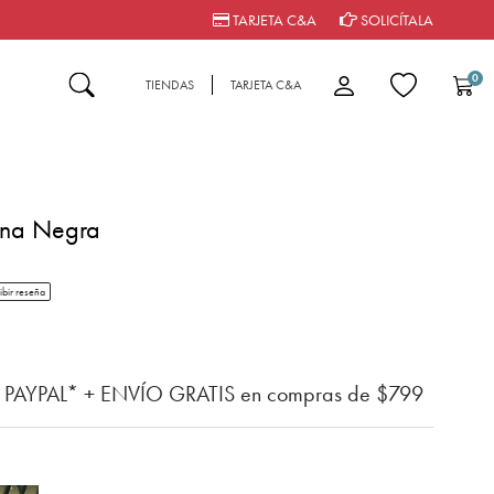
TARJETA C&A
SOLICÍTALA
0
TIENDAS
TARJETA C&A
ana Negra
tar rating
ibir reseña
del cliente
n PAYPAL* + ENVÍO GRATIS en compras de $799