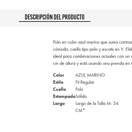
DESCRIPCIÓN DEL PRODUCTO
Polo en color azul marino que suma contraste
cómoda, cuello tipo polo y escote en V. El
ideal para combinaciones actuales con un 
cm de altura y está usando una prenda en
Color
AZUL MARINO
Estilo
Fit Regular
Cuello
Polo
Estampado
Sólido
Largo
Largo de la Talla M: 54
CM*