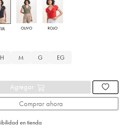
OLIVO
ROJO
ZUL
H
M
G
EG
Agregar
Comprar ahora
ibilidad en tienda