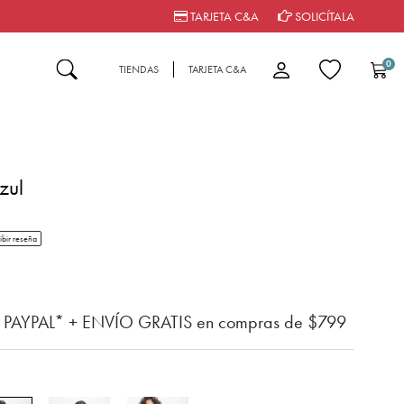
TARJETA C&A
SOLICÍTALA
0
TIENDAS
TARJETA C&A
zul
tar rating
ibir reseña
n del cliente
n PAYPAL* + ENVÍO GRATIS en compras de $799