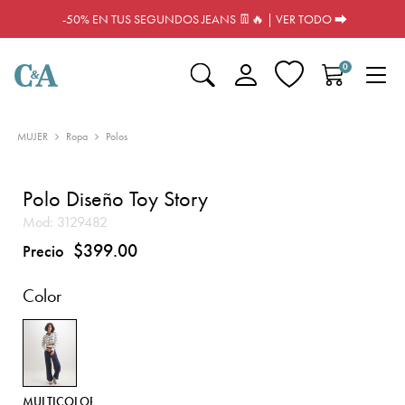
-50% EN TUS SEGUNDOS JEANS 👖🔥 | VER TODO ⮕
0
MUJER
Ropa
Polos
Polo Diseño Toy Story
Mod:
3129482
$399.00
Precio
Color
MULTICOLOR