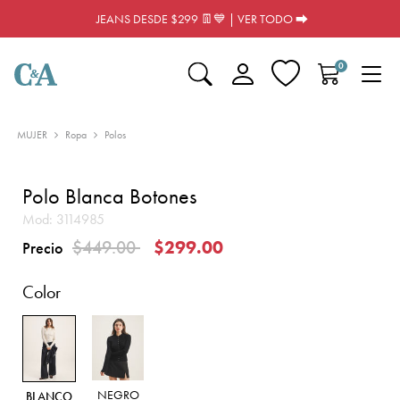
JEANS DESDE $299 👖💙 | VER TODO ⮕
0
MUJER
Ropa
Polos
Polo Blanca Botones
Mod:
3114985
Precio reducido de
a
$449.00
$299.00
Precio
Color
NEGRO
BLANCO