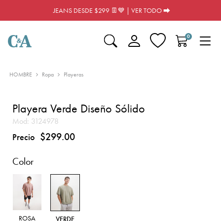
JEANS DESDE $299 👖💙 | VER TODO ⮕
0
HOMBRE
Ropa
Playeras
Playera Verde Diseño Sólido
Mod:
3124978
$299.00
Precio
Color
ROSA
VERDE