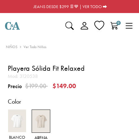
JEANS DESDE $299 👖💙 | VER TODO ⮕
0
NIÑOS
Ver Todo Niños
Playera Sólida Fit Relaxed
Mod:
3120538
Precio reducido de
a
$199.00
$149.00
Precio
Color
BLANCO
ARENA