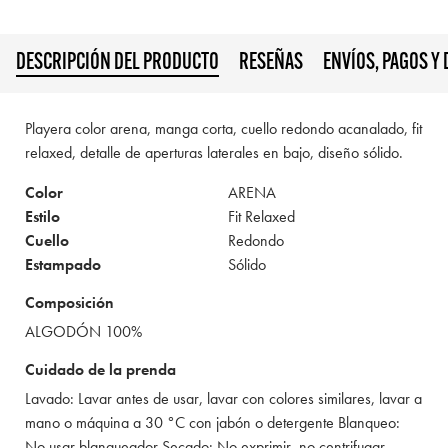
DESCRIPCIÓN DEL PRODUCTO
RESEÑAS
ENVÍOS, PAGOS Y
Playera color arena, manga corta, cuello redondo acanalado, fit
relaxed, detalle de aperturas laterales en bajo, diseño sólido.
Color
ARENA
Estilo
Fit Relaxed
Cuello
Redondo
Estampado
Sólido
Composición
ALGODÓN 100%
Cuidado de la prenda
Lavado: Lavar antes de usar, lavar con colores similares, lavar a
mano o máquina a 30 °C con jabón o detergente Blanqueo:
No usar blanqueador Secado: No exprimir, no centrifugar