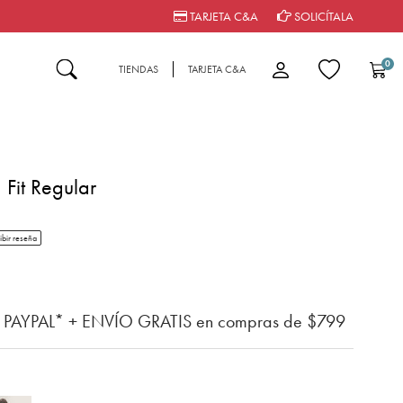
TARJETA C&A
SOLICÍTALA
0
TIENDAS
TARJETA C&A
 Fit Regular
tar rating
ibir reseña
del cliente
n PAYPAL* + ENVÍO GRATIS en compras de $799