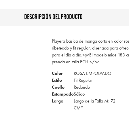
DESCRIPCIÓN DEL PRODUCTO
Playera básica de manga corta en color r
ribeteado y fit regular, diseñada para ofrec
para el día a día.<p>El modelo mide 183 c
prenda en talla ECH.</p>
Color
ROSA EMPOLVADO
Estilo
Fit Regular
Cuello
Redondo
Estampado
Sólido
Largo
Largo de la Talla M: 72
CM*