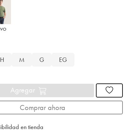
IVO
H
M
G
EG
Agregar
Comprar ahora
ibilidad en tienda