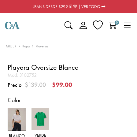
JEANS DESDE $299 👖💙 | VER TODO ⮕
0
MUJER
Ropa
Playeras
Playera Oversize Blanca
Mod:
3102752
Precio reducido de
a
$139.00
$99.00
Precio
Color
VERDE
BLANCO