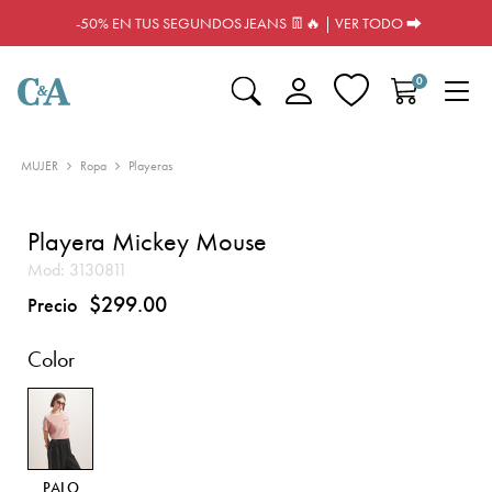
-50% EN TUS SEGUNDOS JEANS 👖🔥 | VER TODO ⮕
0
MUJER
Ropa
Playeras
Playera Mickey Mouse
Mod:
3130811
$299.00
Precio
Color
PALO