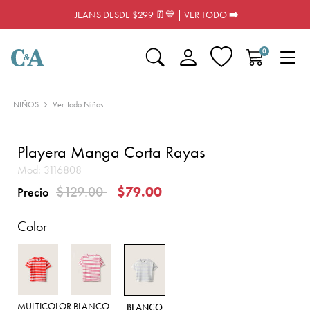
JEANS DESDE $299 👖💙 | VER TODO ⮕
0
NIÑOS
Ver Todo Niños
Playera Manga Corta Rayas
Mod:
3116808
Precio reducido de
a
$129.00
$79.00
Precio
Color
MULTICOLOR
BLANCO
BLANCO