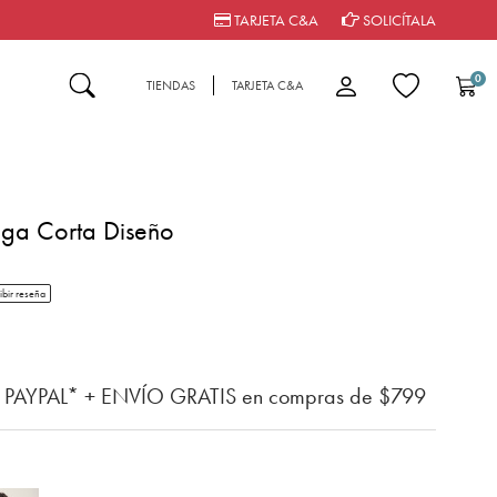
TARJETA C&A
SOLICÍTALA
0
TIENDAS
TARJETA C&A
ga Corta Diseño
tar rating
ibir reseña
n del cliente
n PAYPAL* + ENVÍO GRATIS en compras de $799