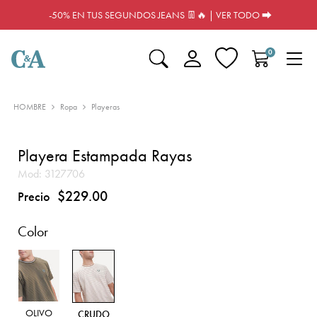
-50% EN TUS SEGUNDOS JEANS 👖🔥 | VER TODO ⮕
0
HOMBRE
Ropa
Playeras
Playera Estampada Rayas
Mod:
3127706
$229.00
Precio
Color
OLIVO
CRUDO