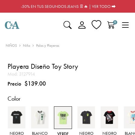
-50% EN TUS SEGUNDOS JEANS 👖🔥 | VER TODO ⮕
0
NIÑOS
Niño
Polos y Playeras
Playera Diseño Toy Story
Mod:
3127914
$139.00
Precio
Color
NEGRO
BLANCO
NEGRO
NEGRO
BLA
VERDE