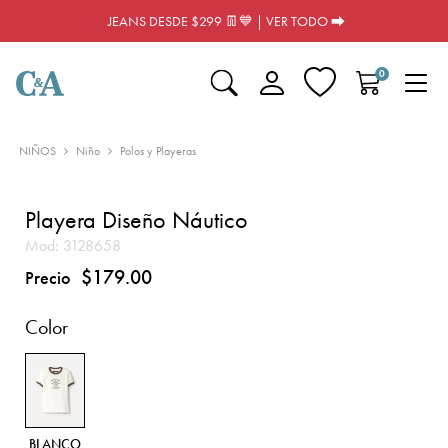
JEANS DESDE $299 👖💙 | VER TODO ⮕
0
NIÑOS
Niño
Polos y Playeras
Playera Diseño Náutico
Mod:
3128658
$179.00
Precio
Color
BLANCO