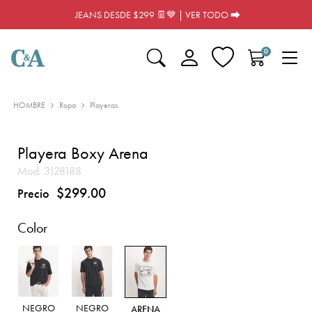
JEANS DESDE $299 👖💙 | VER TODO ⮕
0
HOMBRE
Ropa
Playeras
Playera Boxy Arena
Mod:
3128188
$299.00
Precio
Color
NEGRO
NEGRO
ARENA