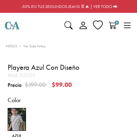
-50% EN TUS SEGUNDOS JEANS 👖🔥 | VER TODO ⮕
0
NIÑOS
Ver Todo Niños
Playera Azul Con Diseño
Mod:
3121210
Precio reducido de
a
$199.00
$99.00
Precio
Color
AZUL