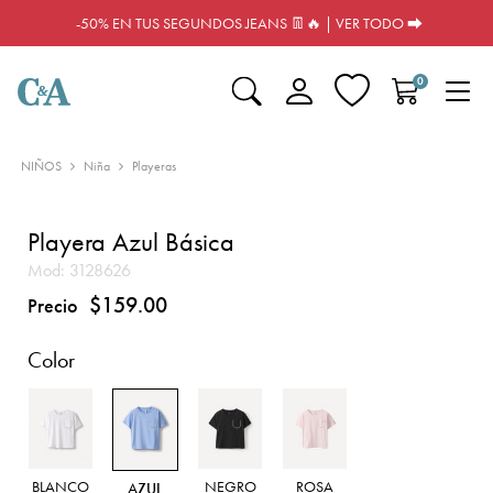
-50% EN TUS SEGUNDOS JEANS 👖🔥 | VER TODO ⮕
0
NIÑOS
Niña
Playeras
Playera Azul Básica
Mod:
3128626
$159.00
Precio
Color
BLANCO
NEGRO
ROSA
AZUL