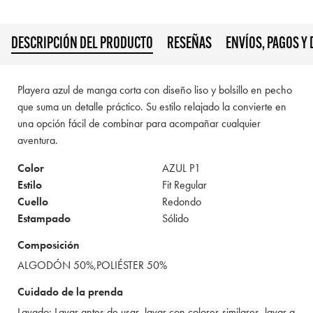
DESCRIPCIÓN DEL PRODUCTO
RESEÑAS
ENVÍOS, PAGOS Y
Playera azul de manga corta con diseño liso y bolsillo en pecho
que suma un detalle práctico. Su estilo relajado la convierte en
una opción fácil de combinar para acompañar cualquier
aventura.
Color
AZUL P1
Estilo
Fit Regular
Cuello
Redondo
Estampado
Sólido
Composición
ALGODÓN 50%,POLIÉSTER 50%
Cuidado de la prenda
Lavado: Lavar antes de usar, lavar con colores similares, lavar a