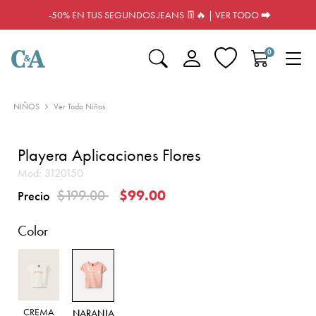
-50% EN TUS SEGUNDOS JEANS 👖🔥 | VER TODO ⮕
0
NIÑOS
Ver Todo Niños
Playera Aplicaciones Flores
Mod:
3120150
Precio reducido de
a
$199.00
$99.00
Precio
Color
CREMA
NARANJA