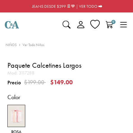
JEANS DESDE $299 👖💙 | VER TODO ⮕
0
NIÑOS
Ver Todo Niños
Paquete Calcetines Largos
Mod:
3117288
Precio reducido de
a
$199.00
$149.00
Precio
Color
ROSA