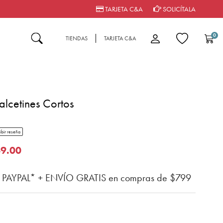
TARJETA C&A
SOLICÍTALA
0
TIENDAS
TARJETA C&A
lcetines Cortos
tar rating
ibir reseña
n del cliente
o de
9.00
n PAYPAL* + ENVÍO GRATIS en compras de $799