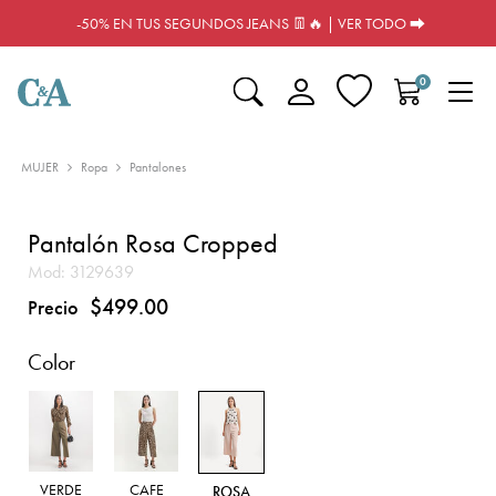
-50% EN TUS SEGUNDOS JEANS 👖🔥 | VER TODO ⮕
0
MUJER
Ropa
Pantalones
Pantalón Rosa Cropped
Mod:
3129639
$499.00
Precio
Color
VERDE
CAFE
ROSA