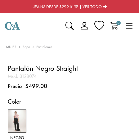
JEANS DESDE $299 👖💙 | VER TODO ⮕
0
MUJER
Ropa
Pantalones
Pantalón Negro Straight
Mod:
3128074
$499.00
Precio
Color
NEGRO