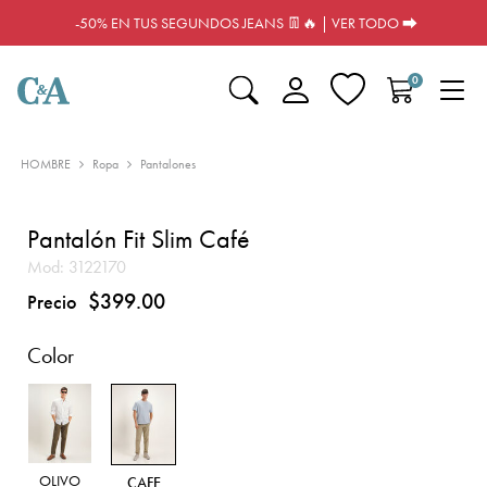
-50% EN TUS SEGUNDOS JEANS 👖🔥 | VER TODO ⮕
0
HOMBRE
Ropa
Pantalones
Pantalón Fit Slim Café
Mod:
3122170
$399.00
Precio
Color
OLIVO
CAFE