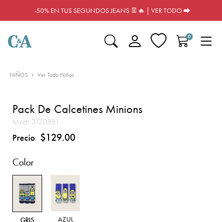
-50% EN TUS SEGUNDOS JEANS 👖🔥 | VER TODO ⮕
0
NIÑOS
Ver Todo Niños
Pack De Calcetines Minions
Mod:
3120881
$129.00
Precio
Color
AZUL
GRIS