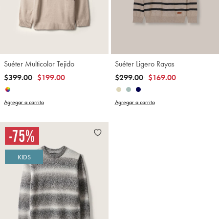
Suéter Multicolor Tejido
Suéter Ligero Rayas
Precio reducido de
a
Precio reducido de
a
$399.00
$199.00
$299.00
$169.00
Agregar a carrito
Agregar a carrito
KIDS