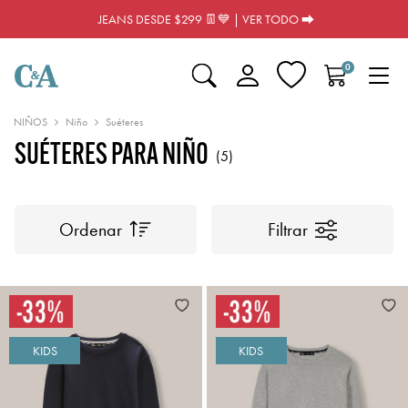
JEANS DESDE $299 👖💙 | VER TODO ⮕
0
NIÑOS
Niño
Suéteres
SUÉTERES PARA NIÑO
(5)
Ordenar
Filtrar
KIDS
KIDS