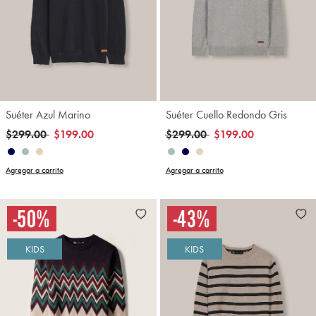
Suéter Azul Marino
Suéter Cuello Redondo Gris
Precio reducido de
a
Precio reducido de
a
$299.00
$199.00
$299.00
$199.00
Agregar a carrito
Agregar a carrito
KIDS
KIDS