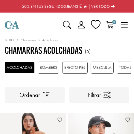
-50% EN TUS SEGUNDOS JEANS 👖🔥 | VER TODO ⮕
0
MUJER
Chamarras
Acolchadas
CHAMARRAS ACOLCHADAS
(5)
ACOLCHADAS
BOMBERS
EFECTO PIEL
MEZCLILLA
TODAS
Ordenar
Filtrar