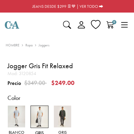
JEANS DESDE $299 👖💙 | VER TODO ⮕
0
HOMBRE
Ropa
Joggers
Jogger Gris Fit Relaxed
Mod:
3120854
Precio reducido de
a
$349.00
$249.00
Precio
Color
BLANCO
GRIS
GRIS