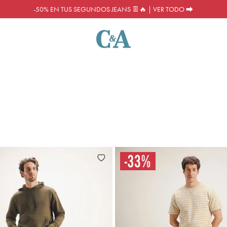
-50% EN TUS SEGUNDOS JEANS 👖🔥 | VER TODO ⮕