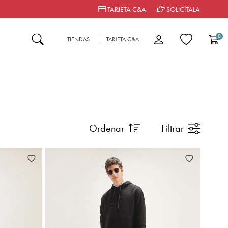
TARJETA C&A
SOLICÍTALA
0
TIENDAS
TARJETA C&A
Ordenar
Filtrar