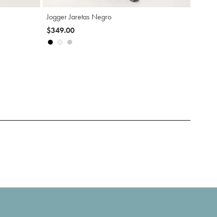
Jogger Jaretas Negro
$349.00