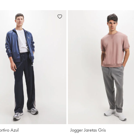
Agregar
A
rtivo Azul
Jogger Jaretas Gris