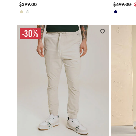
Precio red
a
$399.00
$499.00
Agregar