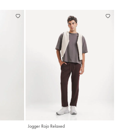
gregar
Agregar
Jogger Rojo Relaxed