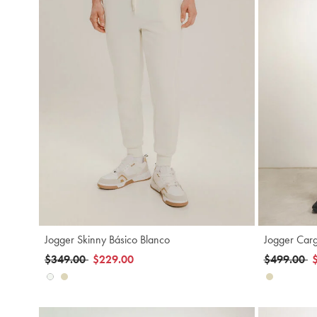
Agregar
Jogger Skinny Básico Blanco
Jogger Car
Precio reducido de
a
Precio red
a
$349.00
$229.00
$499.00