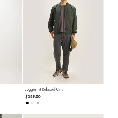
gregar
Agregar
Jogger Fit Relaxed Gris
$349.00