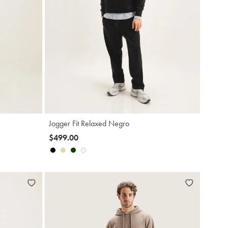
gregar
Agregar
Jogger Fit Relaxed Negro
$499.00