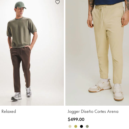
Agregar
A
é Relaxed
Jogger Diseño Cortes Arena
$499.00