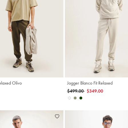
Agregar
A
Relaxed Olivo
Jogger Blanco Fit Relaxed
Precio reducido de
a
$499.00
$349.00