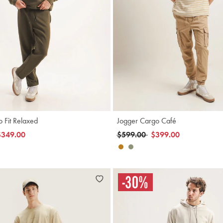
Agregar
A
o Fit Relaxed
Jogger Cargo Café
ucido de
Precio reducido de
a
$349.00
$599.00
$399.00