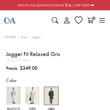
-50% EN TUS SEGUNDOS JEANS 👖🔥 | VER TODO ⮕
0
HOMBRE
Ropa
Joggers
Jogger Fit Relaxed Gris
Mod:
3120855
$349.00
Precio
Color
BLANCO
GRIS
GRIS