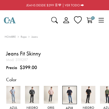
JEANS DESDE $299 👖💙 | VER TODO ⮕
0
HOMBRE
Ropa
Jeans
Jeans Fit Skinny
Mod:
3119297
$399.00
Precio
Color
AZUL
NEGRO
GRIS
NEGRO
AZU
AZUL