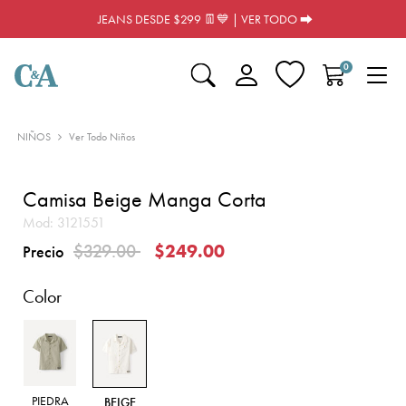
JEANS DESDE $299 👖💙 | VER TODO ⮕
0
NIÑOS
Ver Todo Niños
Camisa Beige Manga Corta
Mod:
3121551
Precio reducido de
a
$329.00
$249.00
Precio
Color
PIEDRA
BEIGE