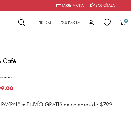
TARJETA C&A
SOLICÍTALA
0
TIENDAS
TARJETA C&A
m Café
tar rating
ibir reseña
n del cliente
o de
99.00
n PAYPAL* + ENVÍO GRATIS en compras de $799