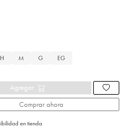
H
M
G
EG
Agregar
Comprar ahora
ibilidad en tienda