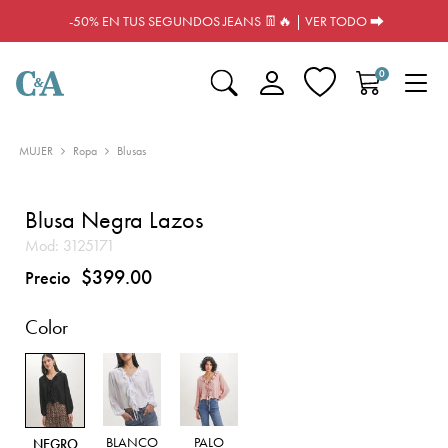
-50% EN TUS SEGUNDOS JEANS 👖🔥 | VER TODO ⮕
0
MUJER
Ropa
Blusas
Blusa Negra Lazos
Mod:
3125171
$399.00
Precio
Color
BLANCO
PALO
NEGRO