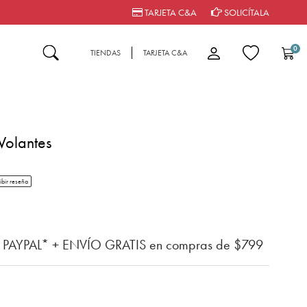
TARJETA C&A
SOLICÍTALA
0
TIENDAS
TARJETA C&A
Volantes
tar rating
ibir reseña
n del cliente
n PAYPAL* + ENVÍO GRATIS en compras de $799