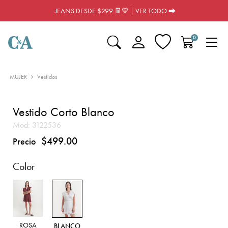
JEANS DESDE $299 👖💙 | VER TODO ⮕
0
MUJER
Vestidos
Vestido Corto Blanco
Mod:
3122536
$499.00
Precio
Color
ROSA
BLANCO