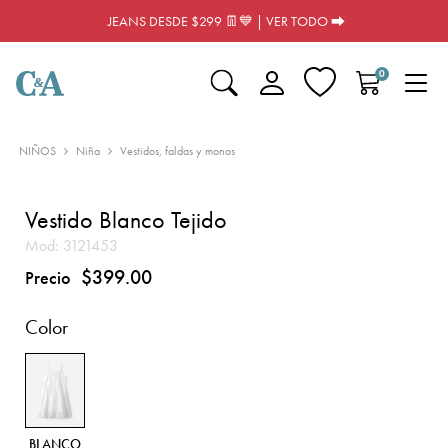
JEANS DESDE $299 👖💙 | VER TODO ⮕
0
NIÑOS
Niña
Vestidos, faldas y monos
Vestido Blanco Tejido
Mod:
3121453
$399.00
Precio
Color
BLANCO