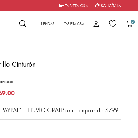
TARJETA C&A
SOLICÍTALA
0
TIENDAS
TARJETA C&A
illo Cinturón
tar rating
ibir reseña
del cliente
o de
69.00
n PAYPAL* + ENVÍO GRATIS en compras de $799