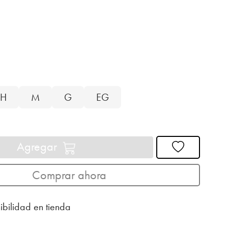
H
M
G
EG
Agregar
Comprar ahora
ibilidad en tienda