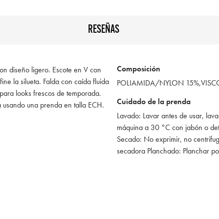
RESEÑAS
Composición
con diseño ligero. Escote en V con
ine la silueta. Falda con caída fluida
POLIAMIDA/NYLON 15%,VIS
para looks frescos de temporada.
Cuidado de la prenda
á usando una prenda en talla ECH.
Lavado: Lavar antes de usar, lava
máquina a 30 °C con jabón o de
Secado: No exprimir, no centrifug
secadora Planchado: Planchar po