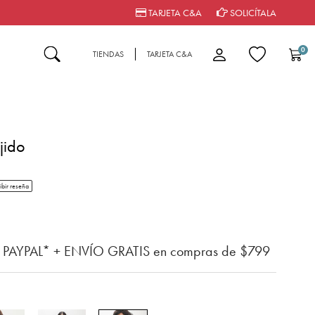
TARJETA C&A
SOLICÍTALA
0
TIENDAS
TARJETA C&A
jido
tar rating
ibir reseña
n del cliente
n PAYPAL* + ENVÍO GRATIS en compras de $799