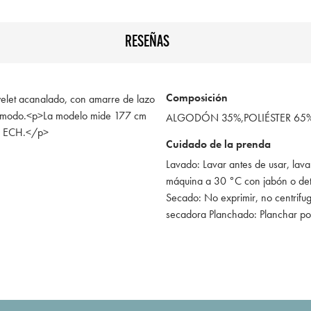
RESEÑAS
Composición
eyelet acanalado, con amarre de lazo
y cómodo.<p>La modelo mide 177 cm
ALGODÓN 35%,POLIÉSTER 65
la ECH.</p>
Cuidado de la prenda
Lavado: Lavar antes de usar, lava
máquina a 30 °C con jabón o de
Secado: No exprimir, no centrifug
secadora Planchado: Planchar po