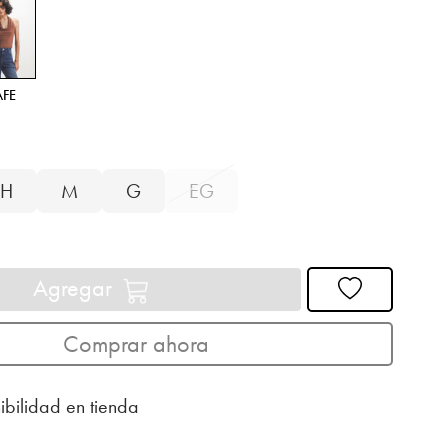
AFE
H
M
G
EG
Agregar
Comprar ahora
ibilidad en tienda