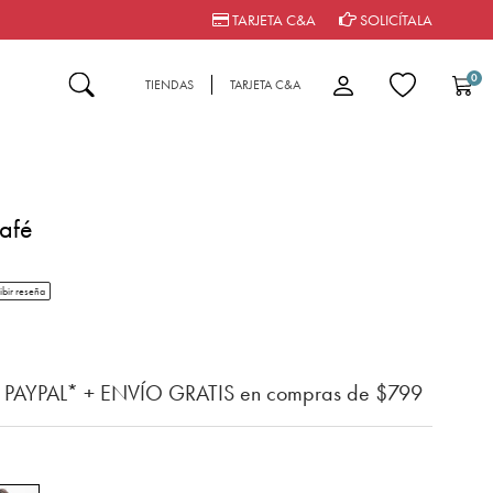
TARJETA C&A
SOLICÍTALA
0
TIENDAS
TARJETA C&A
afé
tar rating
ibir reseña
del cliente
n PAYPAL* + ENVÍO GRATIS en compras de $799