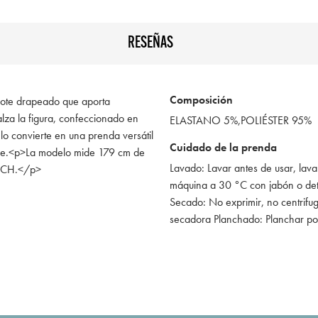
RESEÑAS
Composición
scote drapeado que aporta
ealza la figura, confeccionado en
ELASTANO 5%,POLIÉSTER 95%
 lo convierte en una prenda versátil
Cuidado de la prenda
oche.<p>La modelo mide 179 cm de
Lavado: Lavar antes de usar, lava
EECH.</p>
máquina a 30 °C con jabón o de
Secado: No exprimir, no centrifug
secadora Planchado: Planchar po