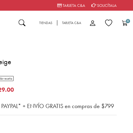
TARJETA C&A
SOLICÍTALA
0
TIENDAS
TARJETA C&A
eige
tar rating
ibir reseña
n del cliente
o de
29.00
n PAYPAL* + ENVÍO GRATIS en compras de $799