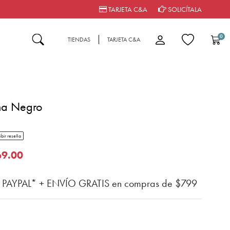
TARJETA C&A
SOLICÍTALA
0
TIENDAS
TARJETA C&A
ma Negro
tar rating
ibir reseña
del cliente
o de
69.00
n PAYPAL* + ENVÍO GRATIS en compras de $799