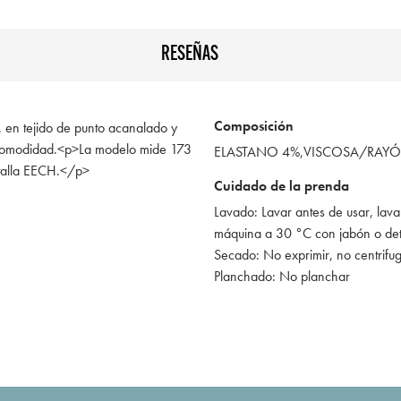
RESEÑAS
Composición
 en tejido de punto acanalado y
n comodidad.<p>La modelo mide 173
ELASTANO 4%,VISCOSA/RAY
 talla EECH.</p>
Cuidado de la prenda
Lavado: Lavar antes de usar, lava
máquina a 30 °C con jabón o de
Secado: No exprimir, no centrifu
Planchado: No planchar