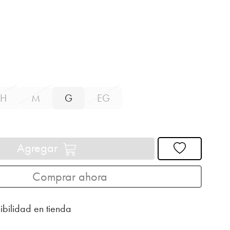
H
M
G
EG
Agregar
Comprar ahora
ibilidad en tienda