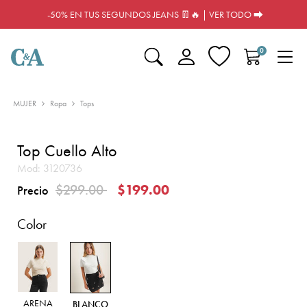
-50% EN TUS SEGUNDOS JEANS 👖🔥 | VER TODO ⮕
0
MUJER
Ropa
Tops
Top Cuello Alto
Mod:
3120736
Precio reducido de
a
$299.00
$199.00
Precio
Color
ARENA
BLANCO