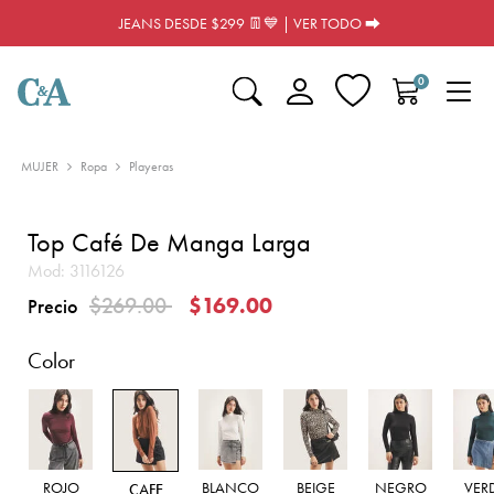
JEANS DESDE $299 👖💙 | VER TODO ⮕
0
MUJER
Ropa
Playeras
Top Café De Manga Larga
Mod:
3116126
Precio reducido de
a
$269.00
$169.00
Precio
Color
ROJO
BLANCO
BEIGE
NEGRO
VER
CAFE