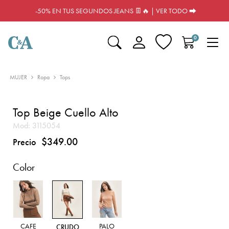
-50% EN TUS SEGUNDOS JEANS 👖🔥 | VER TODO ⮕
0
MUJER
Ropa
Tops
Top Beige Cuello Alto
Mod:
3115054
$349.00
Precio
Color
CAFE
PALO
CRUDO